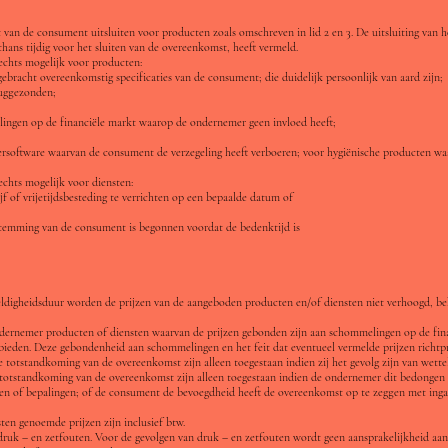
van de consument uitsluiten voor producten zoals omschreven in lid 2 en 3. De uitsluiting van he
thans tijdig voor het sluiten van de overeenkomst, heeft vermeld.
slechts mogelijk voor producten:
ebracht overeenkomstig specificaties van de consument; die duidelijk persoonlijk van aard zijn;
ruggezonden;
ingen op de financiële markt waarop de ondernemer geen invloed heeft;
software waarvan de consument de verzegeling heeft verboeren; voor hygiënische producten wa
lechts mogelijk voor diensten:
ijf of vrijetijdsbesteding te verrichten op een bepaalde datum of
stemming van de consument is begonnen voordat de bedenktijd is
ldigheidsduur worden de prijzen van de aangeboden producten en/of diensten niet verhoogd, beh
 ondernemer producten of diensten waarvan de prijzen gebonden zijn aan schommelingen op de fi
nbieden. Deze gebondenheid aan schommelingen en het feit dat eventueel vermelde prijzen richtpr
 totstandkoming van de overeenkomst zijn alleen toegestaan indien zij het gevolg zijn van wettel
 totstandkoming van de overeenkomst zijn alleen toegestaan indien de ondernemer dit bedongen 
ingen of bepalingen; of de consument de bevoegdheid heeft de overeenkomst op te zeggen met ing
ten genoemde prijzen zijn inclusief btw.
druk – en zetfouten. Voor de gevolgen van druk – en zetfouten wordt geen aansprakelijkheid aanv