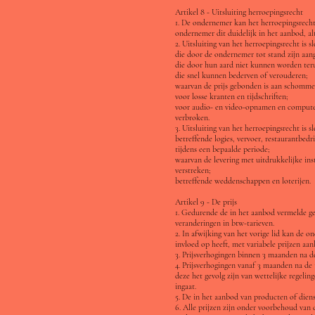
Artikel 8 - Uitsluiting herroepingsrecht
1. De ondernemer kan het herroepingsrecht 
ondernemer dit duidelijk in het aanbod, al
2. Uitsluiting van het herroepingsrecht is 
die door de ondernemer tot stand zijn aang
die door hun aard niet kunnen worden te
die snel kunnen bederven of verouderen;
waarvan de prijs gebonden is aan schommel
voor losse kranten en tijdschriften;
voor audio- en video-opnamen en computer
verbroken.
3. Uitsluiting van het herroepingsrecht is s
betreffende logies, vervoer, restaurantbedr
tijdens een bepaalde periode;
waarvan de levering met uitdrukkelijke in
verstreken;
betreffende weddenschappen en loterijen.
Artikel 9 - De prijs
1. Gedurende de in het aanbod vermelde ge
veranderingen in btw-tarieven.
2. In afwijking van het vorige lid kan de
invloed op heeft, met variabele prijzen aa
3. Prijsverhogingen binnen 3 maanden na de
4. Prijsverhogingen vanaf 3 maanden na de
deze het gevolg zijn van wettelijke regel
ingaat.
5. De in het aanbod van producten of diens
6. Alle prijzen zijn onder voorbehoud van 