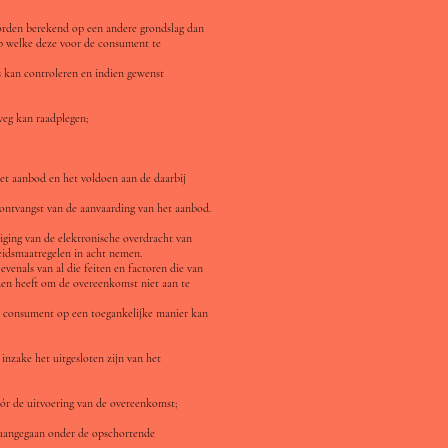
orden berekend op een andere grondslag dan
op welke deze voor de consument te
 kan controleren en indien gewenst
weg kan raadplegen;
et aanbod en het voldoen aan de daarbij
 ontvangst van de aanvaarding van het aanbod.
iging van de elektronische overdracht van
eidsmaatregelen in acht nemen.
venals van al die feiten en factoren die van
en heeft om de overeenkomst niet aan te
de consument op een toegankelijke manier kan
nzake het uitgesloten zijn van het
ór de uitvoering van de overeenkomst;
dt aangegaan onder de opschortende