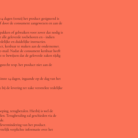
 dagen (tenzij het product gesigneerd is
raf door de consument aangewezen en aan de
tpakken of gebruiken voor zover dat nodig is
 alle geleverde toebehoren en - indien
elijke en duidelijke instructies.
duct, kenbaar te maken aan de ondernemer.
e-mail. Nadat de consument kenbaar heeft
 te bewijzen dat de geleverde zaken tijdig
gsrecht resp. het product niet aan de
inste 14 dagen, ingaande op de dag van het
ij de levering ter zake verstrekte redelijke
ping, terugbetalen. Hierbij is wel de
en. Terugbetaling zal geschieden via de
de.
devermindering van het product.
elijk verplichte informatie over het