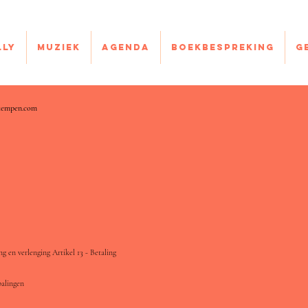
lly
Muziek
Agenda
Boekbespreking
G
kempen.com
ng en verlenging Artikel 13 - Betaling
palingen