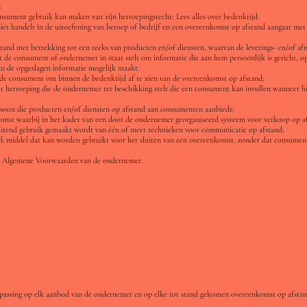
:
nsument gebruik kan maken van zijn herroepingsrecht; Lees alles over bedenktijd.
niet handelt in de uitoefening van beroep of bedrijf en een overeenkomst op afstand aangaat me
tand met betrekking tot een reeks van producten en/of diensten, waarvan de leverings- en/of afna
 de consument of ondernemer in staat stelt om informatie die aan hem persoonlijk is gericht, o
an de opgeslagen informatie mogelijk maakt.
 de consument om binnen de bedenktijd af te zien van de overeenkomst op afstand;
r herroeping die de ondernemer ter beschikking stelt die een consument kan invullen wanneer hi
rsoon die producten en/of diensten op afstand aan consumenten aanbiedt;
mst waarbij in het kader van een door de ondernemer georganiseerd systeem voor verkoop op af
uitend gebruik gemaakt wordt van één of meer technieken voor communicatie op afstand;
: middel dat kan worden gebruikt voor het sluiten van een overeenkomst, zonder dat consument 
e Algemene Voorwaarden van de ondernemer.
epassing op elk aanbod van de ondernemer en op elke tot stand gekomen overeenkomst op afstan