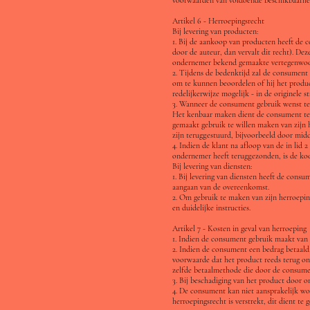
Artikel 6 - Herroepingsrecht
Bij levering van producten:
1. Bij de aankoop van producten heeft de 
door de auteur, dan vervalt dit recht). D
ondernemer bekend gemaakte vertegenwoo
2. Tijdens de bedenktijd zal de consument 
om te kunnen beoordelen of hij het product
redelijkerwijze mogelijk - in de originele
3. Wanneer de consument gebruik wenst te 
Het kenbaar maken dient de consument te 
gemaakt gebruik te willen maken van zijn h
zijn teruggestuurd, bijvoorbeeld door midd
4. Indien de klant na afloop van de in lid
ondernemer heeft teruggezonden, is de koo
Bij levering van diensten:
1. Bij levering van diensten heeft de con
aangaan van de overeenkomst.
2. Om gebruik te maken van zijn herroeping
en duidelijke instructies.
Artikel 7 - Kosten in geval van herroeping
1. Indien de consument gebruik maakt van 
2. Indien de consument een bedrag betaald 
voorwaarde dat het product reeds terug on
zelfde betaalmethode die door de consumen
3. Bij beschadiging van het product door 
4. De consument kan niet aansprakelijk wo
herroepingsrecht is verstrekt, dit dient t