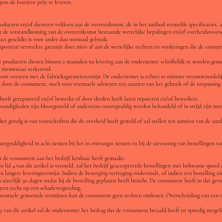
ns de foutieve prijs te leveren.
roducten en/of diensten voldoen aan de overeenkomst, de in het aanbod vermelde specificaties, a
n de totstandkoming van de overeenkomst bestaande wettelijke bepalingen en/of overheidsvoorsc
uct geschikt is voor ander dan normaal gebruik.
mporteur verstrekte garantie doet niets af aan de wettelijke rechten en vorderingen die de con
de producten dienen binnen 2 maanden na levering aan de ondernemer schriftelijk te worden gem
n nieuwstaat verkerend.
omt overeen met de fabrieksgarantietermijn. De ondernemer is echter te nimmer verantwoordelijk
g door de consument, noch voor eventuele adviezen ten aanzien van het gebruik of de toepassing
heeft gerepareerd en/of bewerkt of door derden heeft laten repareren en/of bewerken;
andigheden zijn blootgesteld of anderszins onzorgvuldig worden behandeld of in strijd zijn me
het gevolg is van voorschriften die de overheid heeft gesteld of zal stellen ten aanzien van de aar
zorgvuldigheid in acht nemen bij het in ontvangst nemen en bij de uitvoering van bestellingen v
dat de consument aan het bedrijf kenbaar heeft gemaakt.
n lid 4 van dit artikel is vermeld, zal het bedrijf geaccepteerde bestellingen met bekwame spoed 
 langere leveringstermijn. Indien de bezorging vertraging ondervindt, of indien een bestelling ni
uiterlijk 30 dagen nadat hij de bestelling geplaatst heeft bericht. De consument heeft in dat g
een recht op een schadevergoeding.
an eventuele genoemde termijnen kan de consument geen rechten ontlenen. Overschrijding van een 
 3 van dit artikel zal de ondernemer het bedrag dat de consument betaald heeft zo spoedig mogeli