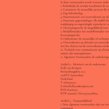
In deze voorwaarden wordt verstaan onder
1. Bedenktijd: de termijn waarbinnen de co
2. Consument: de natuurlijke persoon die 
3. Dag: kalenderdag;
4. Duurtransactie: een overeenkomst op afs
5. Duurzame gegevensdrager: elk middel dat
raadpleging en ongewijzigde reproductie v
6. Herroepingsrecht: de mogelijkheid voor
7. Modelformulier: het modelformulier voo
herroepingsrecht.
8. Ondernemer: de natuurlijke of rechtspe
9. Overeenkomst op afstand: een overeenko
met het sluiten van de overeenkomst uitsl
10. Techniek voor communicatie op afstand
ruimte zijn samengekomen.
11. Algemene Voorwaarden: de onderhavig
Artikel 2 - Identiteit van de ondernemer
Kelly van Kempen
Borssenburgplein 12-3
1078TZ Amsterdam
Nederland
T 0683799171
E info@kellyvankempen.com
KVK 81506937
BTW nummer NL003575256B94
Artikel 3 - Toepasselijkheid
1. Deze algemene voorwaarden zijn van to
consument.