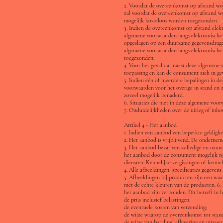
2. Voordat de overeenkomst op afstand wor
zal voordat de overeenkomst op afstand w
mogelijk kosteloos worden toegezonden.
3. Indien de overeenkomst op afstand elekt
algemene voorwaarden langs elektronische
opgeslagen op een duurzame gegevensdrager
algemene voorwaarden langs elektronische
toegezonden.
4. Voor het geval dat naast deze algemene 
toepassing en kan de consument zich in gev
5. Indien één of meerdere bepalingen in 
voorwaarden voor het overige in stand en z
zoveel mogelijk benaderd.
6. Situaties die niet in deze algemene voo
7. Onduidelijkheden over de uitleg of inho
Artikel 4 - Het aanbod
1. Indien een aanbod een beperkte geldigh
2. Het aanbod is vrijblijvend. De onderneme
3. Het aanbod bevat een volledige en nauw
het aanbod door de consument mogelijk te
diensten. Kennelijke vergissingen of kenne
4. Alle afbeeldingen, specificaties gegeve
5. Afbeeldingen bij producten zijn een w
met de echte kleuren van de producten. 6. 
het aanbod zijn verbonden. Dit betreft in h
de prijs inclusief belastingen;
de eventuele kosten van verzending;
de wijze waarop de overeenkomst tot stand 
de wijze van betaling, aflevering en uitvo