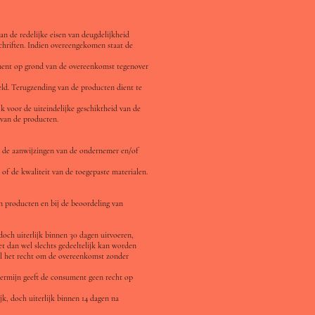
an de redelijke eisen van deugdelijkheid
hriften. Indien overeengekomen staat de
sument op grond van de overeenkomst tegenover
eld. Terugzending van de producten dient te
 voor de uiteindelijke geschiktheid van de
 van de producten.
t de aanwijzingen van de ondernemer en/of
d of de kwaliteit van de toegepaste materialen.
an producten en bij de beoordeling van
doch uiterlijk binnen 30 dagen uitvoeren,
et dan wel slechts gedeeltelijk kan worden
eval het recht om de overeenkomst zonder
termijn geeft de consument geen recht op
jk, doch uiterlijk binnen 14 dagen na