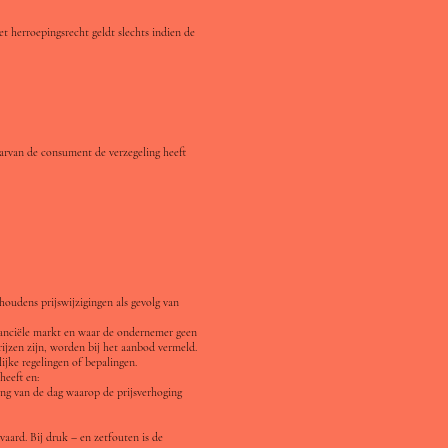
t herroepingsrecht geldt slechts indien de
arvan de consument de verzegeling heeft
oudens prijswijzigingen als gevolg van
nanciële markt en waar de ondernemer geen
ijzen zijn, worden bij het aanbod vermeld.
ijke regelingen of bepalingen.
heeft en:
ang van de dag waarop de prijsverhoging
aard. Bij druk – en zetfouten is de