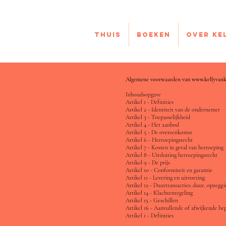
Thuis
Boeken
Over Ke
Algemene voorwaarden van
www.kellyvan
Inhoudsopgave
Artikel 1 - Definities
Artikel 2 - Identiteit van de ondernemer
Artikel 3 - Toepasselijkheid
Artikel 4 - Het aanbod
Artikel 5 - De overeenkomst
Artikel 6 - Herroepingsrecht
Artikel 7 - Kosten in geval van herroeping
Artikel 8 - Uitsluiting herroepingsrecht
Artikel 9 - De prijs
Artikel 10 - Conformiteit en garantie
Artikel 11 - Levering en uitvoering
Artikel 12 - Duurtransacties: duur, opzeggi
Artikel 14 - Klachtenregeling
Artikel 15 - Geschillen
Artikel 16 - Aanvullende of afwijkende be
Artikel 1 - Definities