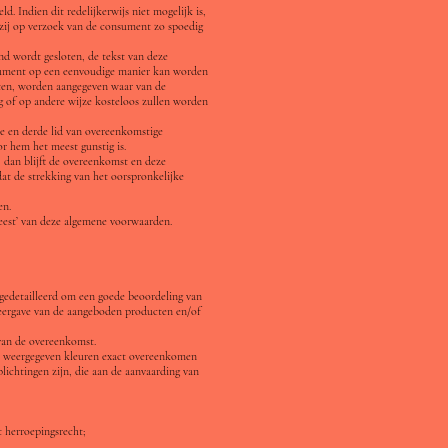
 Indien dit redelijkerwijs niet mogelijk is,
zij op verzoek van de consument zo spoedig
nd wordt gesloten, de tekst van deze
nsument op een eenvoudige manier kan worden
oten, worden aangegeven waar van de
 of op andere wijze kosteloos zullen worden
de en derde lid van overeenkomstige
r hem het meest gunstig is.
, dan blijft de overeenkomst en deze
at de strekking van het oorspronkelijke
en.
geest’ van deze algemene voorwaarden.
 gedetailleerd om een goede beoordeling van
eergave van de aangeboden producten en/of
 van de overeenkomst.
e weergegeven kleuren exact overeenkomen
lichtingen zijn, die aan de aanvaarding van
t herroepingsrecht;