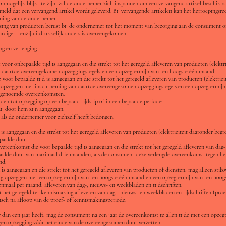
onmogelijk blijkt te zijn, zal de ondernemer zich inspannen om een vervangend artikel beschikbaar 
emeld dat een vervangend artikel wordt geleverd. Bij vervangende artikelen kan het herroepingsre
ening van de ondernemer.
issing van producten berust bij de ondernemer tot het moment van bezorging aan de consument 
iger, tenzij uitdrukkelijk anders is overeengekomen.
ng en verlenging
oor onbepaalde tijd is aangegaan en die strekt tot het geregeld afleveren van producten (elektri
 daartoe overeengekomen opzeggingsregels en een opzegtermijn van ten hoogste één maand.
oor bepaalde tijd is aangegaan en die strekt tot het geregeld afleveren van producten (elektricit
r opzeggen met inachtneming van daartoe overeengekomen opzeggingsregels en een opzegtermijn v
n genoemde overeenkomsten:
rden tot opzegging op een bepaald tijdstip of in een bepaalde periode;
zij door hem zijn aangegaan;
 als de ondernemer voor zichzelf heeft bedongen.
is aangegaan en die strekt tot het geregeld afleveren van producten (elektriciteit daaronder begr
paalde duur.
overeenkomst die voor bepaalde tijd is aangegaan en die strekt tot het geregeld afleveren van dag
paalde duur van maximaal drie maanden, als de consument deze verlengde overeenkomst tegen he
nd.
 is aangegaan en die strekt tot het geregeld afleveren van producten of diensten, mag alleen st
mag opzeggen met een opzegtermijn van ten hoogste één maand en een opzegtermijn van ten hoo
enmaal per maand, afleveren van dag-, nieuws- en weekbladen en tijdschriften.
 het geregeld ter kennismaking afleveren van dag-, nieuws- en weekbladen en tijdschriften (pr
isch na afloop van de proef- of kennismakingsperiode.
 dan een jaar heeft, mag de consument na een jaar de overeenkomst te allen tijde met een opze
tegen opzegging vóór het einde van de overeengekomen duur verzetten.