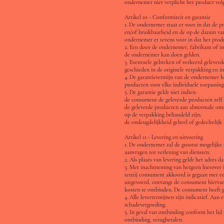
ondernemer niet verplicht het product volge
Artikel 10 - Conformiteit en garantie
1. De ondernemer staat er voor in dat de p
en/of bruikbaarheid en de op de datum va
ondernemer er tevens voor in dat het prod
2. Een door de ondernemer, fabrikant of i
de ondernemer kan doen gelden.
3. Eventuele gebreken of verkeerd gelever
geschieden in de originele verpakking en i
4. De garantietermijn van de ondernemer k
producten voor elke individuele toepassin
5. De garantie geldt niet indien:
de consument de geleverde producten zelf 
de geleverde producten aan abnormale omst
op de verpakking behandeld zijn;
de ondeugdelijkheid geheel of gedeeltelijk 
Artikel 11 - Levering en uitvoering
1. De ondernemer zal de grootst mogelijke 
aanvragen tot verlening van diensten.
2. Als plaats van levering geldt het adres 
3. Met inachtneming van hetgeen hierover i
tenzij consument akkoord is gegaan met een
uitgevoerd, ontvangt de consument hiervan 
kosten te ontbinden. De consument heeft g
4. Alle levertermijnen zijn indicatief. A
schadevergoeding.
5. In geval van ontbinding conform het lid
ontbinding, terugbetalen.