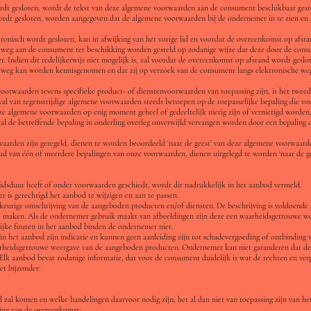
dt gesloten, wordt de tekst van deze algemene voorwaarden aan de consument beschikbaar gesteld.
ordt gesloten, worden aangegeven dat de algemene voorwaarden bij de ondernemer in te zien en 
ronisch wordt gesloten, kan in afwijking van het vorige lid en voordat de overeenkomst op afsta
 weg aan de consument ter beschikking worden gesteld op zodanige wijze dat deze door de co
. Indien dit redelijkerwijs niet mogelijk is, zal voordat de overeenkomst op afstand wordt gesl
 weg kan worden kennisgenomen en dat zij op verzoek van de consument langs elektronische weg
voorwaarden tevens specifieke product- of dienstenvoorwaarden van toepassing zijn, is het twee
al van tegenstrijdige algemene voorwaarden steeds beroepen op de toepasselijke bepaling die voo
deze algemene voorwaarden op enig moment geheel of gedeeltelijk nietig zijn of vernietigd worden
al de betreffende bepaling in onderling overleg onverwijld vervangen worden door een bepaling d
rwaarden zijn geregeld, dienen te worden beoordeeld ‘naar de geest’ van deze algemene voorwaard
ud van één of meerdere bepalingen van onze voorwaarden, dienen uitgelegd te worden ‘naar de 
eidsduur heeft of onder voorwaarden geschiedt, wordt dit nadrukkelijk in het aanbod vermeld.
r is gerechtigd het aanbod te wijzigen en aan te passen.
keurige omschrijving van de aangeboden producten en/of diensten. De beschrijving is voldoende
 maken. Als de ondernemer gebruik maakt van afbeeldingen zijn deze een waarheidsgetrouwe w
lijke fouten in het aanbod binden de ondernemer niet.
ns in het aanbod zijn indicatie en kunnen geen aanleiding zijn tot schadevergoeding of ontbinding
aarheidsgetrouwe weergave van de aangeboden producten. Ondernemer kan niet garanderen dat d
Elk aanbod bevat zodanige informatie, dat voor de consument duidelijk is wat de rechten en verp
et bijzonder:
zal komen en welke handelingen daarvoor nodig zijn; het al dan niet van toepassing zijn van he
ering van de overeenkomst;