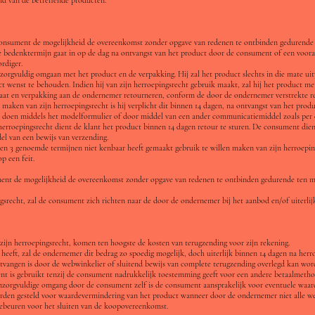
consument de mogelijkheid de overeenkomst zonder opgave van redenen te ontbinden gedurende 14
eze bedenktermijn gaat in op de dag na ontvangst van het product door de consument of een voo
rdiger.
zorgvuldig omgaan met het product en de verpakking. Hij zal het product slechts in die mate ui
 wenst te behouden. Indien hij van zijn herroepingsrecht gebruik maakt, zal hij het product met
 staat en verpakking aan de ondernemer retourneren, conform de door de ondernemer verstrekte red
maken van zijn herroepingsrecht is hij verplicht dit binnen 14 dagen, na ontvangst van het pro
doen middels het modelformulier of door middel van een ander communicatiemiddel zoals per 
erroepingsrecht dient de klant het product binnen 14 dagen retour te sturen. De consument dient
el van een bewijs van verzending.
 2 en 3 genoemde termijnen niet kenbaar heeft gemaakt gebruik te willen maken van zijn herroepin
p een feit.
sument de mogelijkheid de overeenkomst zonder opgave van redenen te ontbinden gedurende ten m
srecht, zal de consument zich richten naar de door de ondernemer bij het aanbod en/of uiterlijk b
zijn herroepingsrecht, komen ten hoogste de kosten van terugzending voor zijn rekening.
heeft, zal de ondernemer dit bedrag zo spoedig mogelijk, doch uiterlijk binnen 14 dagen na herroe
tvangen is door de webwinkelier of sluitend bewijs van complete terugzending overlegd kan word
t is gebruikt tenzij de consument nadrukkelijk toestemming geeft voor een andere betaalmetho
onzorgvuldige omgang door de consument zelf is de consument aansprakelijk voor eventuele waar
rden gesteld voor waardevermindering van het product wanneer door de ondernemer niet alle wett
e gebeuren voor het sluiten van de koopovereenkomst.