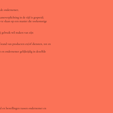
t de ondernemer;
meverplichting in de tijd is gespreid;
p te slaan op een manier die toekomstige
j gebruik wil maken van zijn
stand van producten en/of diensten, tot en
en ondernemer gelijktijdig in dezelfde
d en bestellingen tussen ondernemer en