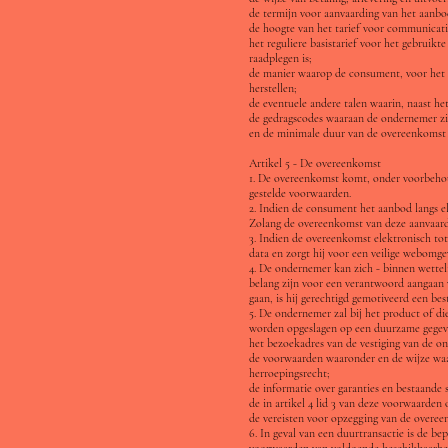
de termijn voor aanvaarding van het aanbo
de hoogte van het tarief voor communicat
het reguliere basistarief voor het gebrui
raadplegen is;
de manier waarop de consument, voor het 
herstellen;
de eventuele andere talen waarin, naast h
de gedragscodes waaraan de ondernemer zi
en de minimale duur van de overeenkomst o
Artikel 5 - De overeenkomst
1. De overeenkomst komt, onder voorbehou
gestelde voorwaarden.
2. Indien de consument het aanbod langs e
Zolang de overeenkomst van deze aanvaard
3. Indien de overeenkomst elektronisch tot
data en zorgt hij voor een veilige webomg
4. De ondernemer kan zich - binnen wetteli
belang zijn voor een verantwoord aangaan
gaan, is hij gerechtigd gemotiveerd een be
5. De ondernemer zal bij het product of d
worden opgeslagen op een duurzame gegev
het bezoekadres van de vestiging van de 
de voorwaarden waaronder en de wijze waar
herroepingsrecht;
de informatie over garanties en bestaande 
de in artikel 4 lid 3 van deze voorwaarden
de vereisten voor opzegging van de overeen
6. In geval van een duurtransactie is de be
voorwaarden van voldoende beschikbaarhei