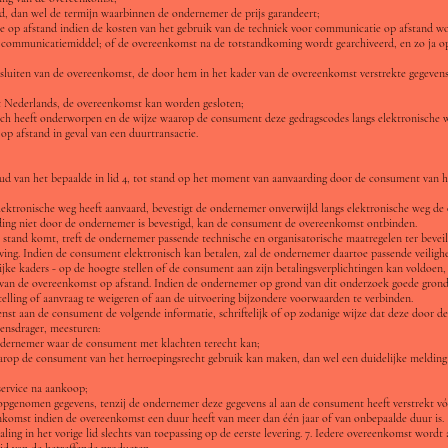
d, dan wel de termijn waarbinnen de ondernemer de prijs garandeert;
ie op afstand indien de kosten van het gebruik van de techniek voor communicatie op afstand w
kte communicatiemiddel; of de overeenkomst na de totstandkoming wordt gearchiveerd, en zo ja 
sluiten van de overeenkomst, de door hem in het kader van de overeenkomst verstrekte gegevens
et Nederlands, de overeenkomst kan worden gesloten;
ch heeft onderworpen en de wijze waarop de consument deze gedragscodes langs elektronische 
p afstand in geval van een duurtransactie.
d van het bepaalde in lid 4, tot stand op het moment van aanvaarding door de consument van h
lektronische weg heeft aanvaard, bevestigt de ondernemer onverwijld langs elektronische weg de
ing niet door de ondernemer is bevestigd, kan de consument de overeenkomst ontbinden.
 stand komt, treft de ondernemer passende technische en organisatorische maatregelen ter beveil
eving. Indien de consument elektronisch kan betalen, zal de ondernemer daartoe passende veiligh
jke kaders - op de hoogte stellen of de consument aan zijn betalingsverplichtingen kan voldoen, e
 van de overeenkomst op afstand. Indien de ondernemer op grond van dit onderzoek goede grond
stelling of aanvraag te weigeren of aan de uitvoering bijzondere voorwaarden te verbinden.
ienst aan de consument de volgende informatie, schriftelijk of op zodanige wijze dat deze door 
ensdrager, meesturen:
ondernemer waar de consument met klachten terecht kan;
op de consument van het herroepingsrecht gebruik kan maken, dan wel een duidelijke melding i
service na aankoop;
 opgenomen gegevens, tenzij de ondernemer deze gegevens al aan de consument heeft verstrekt vó
komst indien de overeenkomst een duur heeft van meer dan één jaar of van onbepaalde duur is.
paling in het vorige lid slechts van toepassing op de eerste levering. 7. Iedere overeenkomst wor
d van de betreffende producten.