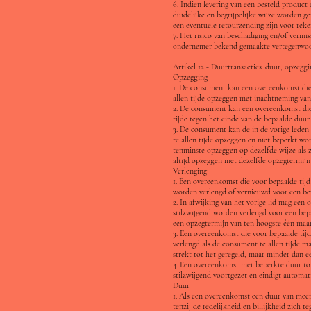
6. Indien levering van een besteld product 
duidelijke en begrijpelijke wijze worden g
een eventuele retourzending zijn voor rek
7. Het risico van beschadiging en/of verm
ondernemer bekend gemaakte vertegenwoord
Artikel 12 - Duurtransacties: duur, opzeggi
Opzegging
1. De consument kan een overeenkomst die v
allen tijde opzeggen met inachtneming van
2. De consument kan een overeenkomst die v
tijde tegen het einde van de bepaalde duu
3. De consument kan de in de vorige lede
te allen tijde opzeggen en niet beperkt wo
tenminste opzeggen op dezelfde wijze als 
altijd opzeggen met dezelfde opzegtermijn
Verlenging
1. Een overeenkomst die voor bepaalde tijd 
worden verlengd of vernieuwd voor een be
2. In afwijking van het vorige lid mag een 
stilzwijgend worden verlengd voor een be
een opzegtermijn van ten hoogste één maa
3. Een overeenkomst die voor bepaalde tijd
verlengd als de consument te allen tijde 
strekt tot het geregeld, maar minder dan e
4. Een overeenkomst met beperkte duur tot
stilzwijgend voortgezet en eindigt automat
Duur
1. Als een overeenkomst een duur van meer
tenzij de redelijkheid en billijkheid zich 