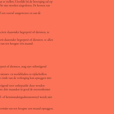
te stellen. Uiterlijk bij de bezorging zal op
cht niet worden uitgesloten. De kosten van
of een vooraf aangewezen en aan de
citeit daaronder begrepen) of diensten, te
eit daaronder begrepen) of diensten, te allen
an ten hoogste één maand.
epen) of diensten, mag niet stilzwijgend
- nieuws- en weekbladen en tijdschriften
t einde van de verlenging kan opzeggen met
ilzwijgend voor onbepaalde duur worden
gste drie maanden in geval de overeenkomst
oef- of kennismakingsabonnement) wordt niet
gtermijn van ten hoogste een maand opzeggen,